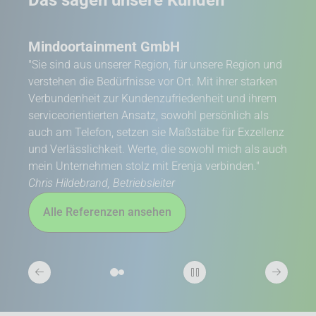
Das sagen unsere Kunden
Mindoortainment GmbH
Men
"Sie sind aus unserer Region, für unsere Region und
"Eren
verstehen die Bedürf­nisse vor Ort. Mit ihrer starken
Energ
Verbunden­heit zur Kunden­zufrieden­heit und ihrem
Partn
service­orientierten Ansatz, sowohl persönlich als
Peter
auch am Telefon, setzen sie Maß­stäbe für Exzellenz
Al
und Verläss­lichkeit. Werte, die sowohl mich als auch
mein Unter­nehmen stolz mit Erenja verbinden."
Chris Hildebrand, Betriebsleiter
Alle Referenzen ansehen