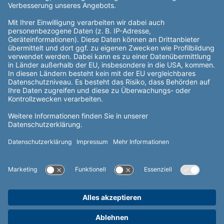
Veröffentlichungen nach REMIT
Rechtliches
Datenschutz
Impressum
Informationspflichten
Nutzungsbedingungen
Wertemanagement
Adresse
Erenja AG & Co. KG
Kontakt aufnehmen
Willy-Brandt-Allee 26
45891 Gelsenkirchen
Finden Sie den richtigen Ansprechpartner für
Telefon
Ihr individuelles Anliegen.
0209 730896-92
Jetzt finden
Mo. - Fr. 08:00 - 17:00 Uhr
Haben Sie eine allgemeine Frage oder
Besuchen Sie uns online
Anliegen?