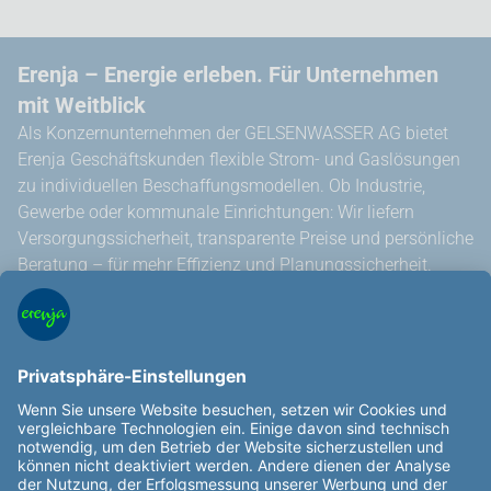
Erenja – Energie erleben. Für Unternehmen
mit Weitblick
Als Konzernunternehmen der GELSENWASSER AG bietet
Erenja Geschäftskunden flexible Strom- und Gaslösungen
zu individuellen Beschaffungsmodellen. Ob Industrie,
Gewerbe oder kommunale Einrichtungen: Wir liefern
Versorgungssicherheit, transparente Preise und persönliche
Beratung – für mehr Effizienz und Planungssicherheit.
Über uns
Service und Kontakt
Ansprechpartner finden
Preisalarm
Allgemeine Hinweise
Außergerichtliche Streitbeilegung