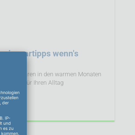
rgiespartipps wenn's
ist
 Energiesparen in den warmen Monaten
n Erenja für Ihren Alltag