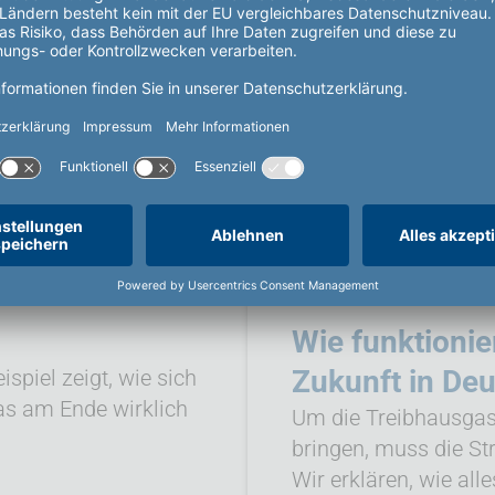
Wie funktionie
Zukunft in De
spiel zeigt, wie sich
as am Ende wirklich
Um die Treibhausgas
bringen, muss die S
Wir erklären, wie a