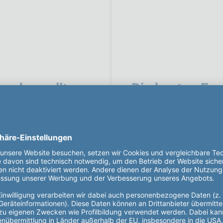
– das sollten
Die besten Ene
draußen warm 
 so einfach. Erenja
So klappt’s mit dem
raftwerk installieren
– praktische Tipps vo
-Kauf.
Zum ganzen Artikel