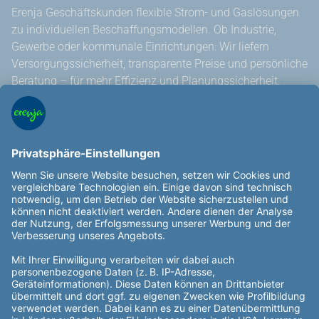
Erenja Geschäftskunden flexible Strom- und Gaslösungen
zu individuellen Beschaffungsmodellen. Ob Industrie,
Gewerbe oder kommunale Einrichtungen: Wir liefern
Versorgungssicherheit, transparente Preise und persönliche
Beratung – für mehr Effizienz und Planungssicherheit.
Über uns
Service und Kontakt
Ansprechpartner finden
Preisalarm
Allgemeine Hinweise
Außergerichtliche Streitbeilegung
Veröffentlichungen nach REMIT
Rechtliches
Datenschutz
Impressum