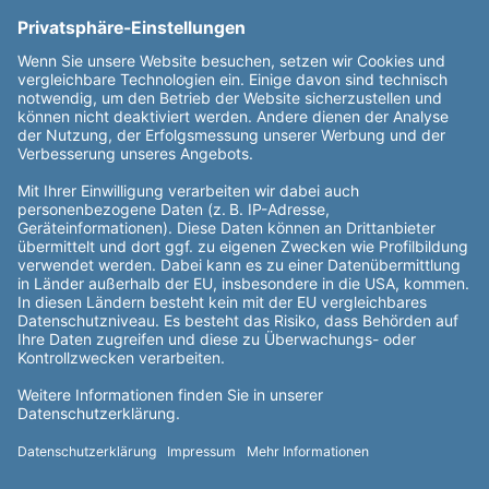
Service und Kontakt
Ansprechpartner finden
Preisalarm
Allgemeine Hinweise
Außergerichtliche Streitbeilegung
Veröffentlichungen nach REMIT
Rechtliches
Datenschutz
Impressum
Informationspflichten
Nutzungsbedingungen
Wertemanagement
Adresse
Erenja AG & Co. KG
Kontakt aufnehmen
Willy-Brandt-Allee 26
45891 Gelsenkirchen