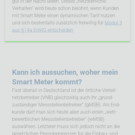
gut in der Nacht laden. Dieses „netzdienliche
Verhalten“ wird heute schon belohnt, wenn Kunden
mit Smart Meter einen dynamischen Tarif nutzen
und sich bestenfalls zusätzlich freiwillig für
Modul 3
aus §14a EnWG entscheiden
Kann ich aussuchen, woher mein
Smart Meter kommt?
Fast überall in Deutschland ist der örtliche Verteil­
netz­betreiber (VNB) gleichzeitig auch Ihr „grund­
zuständiger Mess­stellen­betreiber“ (gMSB). Als End­
kunde darf man sich heute aber auch einen „wett­
bewerb­lichen Mess­stellen­betreiber“ (wMSB)
auswählen. Letzterer muss sich jedoch nicht an die
gesetz­lichen Preis­ober­grenzen für die Einbau- und