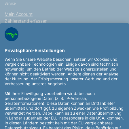
Service
Mein Account
Zählerstand erfassen
Hilfe und Kontakt
Vertrag kündigen
Vertrag widerrufen
Allgemeine Hinweise
Außergerichtliche Streitbeilegung
Veröffentlichungen nach REMIT
Vertragsinformationen
Rechtliches
Datenschutz
Datenaustausch
Informationspflichten
Wertemanagement
Nutzungsbedingungen
Barrierefreiheitserklärung