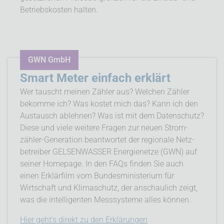
Betriebs­kosten halten.
GWN GmbH
Smart Meter einfach erklärt
Wer tauscht meinen Zähler aus? Welchen Zähler
bekomme ich? Was kostet mich das? Kann ich den
Aus­tausch ablehnen? Was ist mit dem Daten­schutz?
Diese und viele weitere Fragen zur neuen Strom­
zähler-Generation beant­wortet der regionale Netz­
betreiber GELSENWASSER Energienetze (GWN) auf
seiner Homepage. In den FAQs finden Sie auch
einen Erklär­film vom Bundes­ministerium für
Wirtschaft und Klima­schutz, der anschau­lich zeigt,
was die intelli­genten Mess­systeme alles können.
Hier geht's direkt zu den Erklärungen