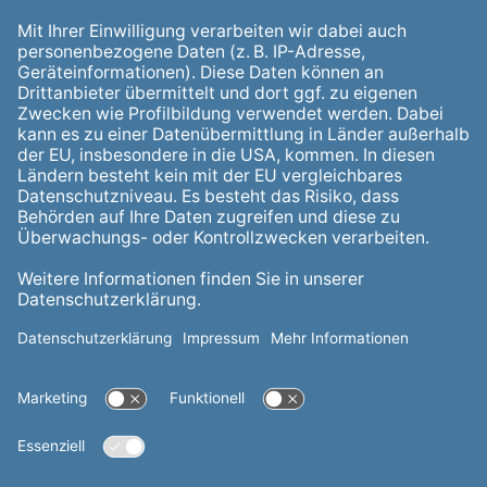
Außergerichtliche Streitbeilegung
Veröffentlichungen nach REMIT
Vertragsinformationen
Rechtliches
Datenschutz
Datenaustausch
Informationspflichten
Wertemanagement
Nutzungsbedingungen
Barrierefreiheitserklärung
Impressum
Adresse
Erenja AG & Co. KG
Willy-Brandt-Allee 26
45891 Gelsenkirchen
Telefon
0209 730896-88