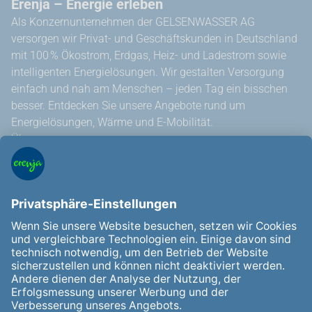
Erenja – Energie erleben
Als Konzernunternehmen der GELSENWASSER AG
versorgen wir Privat- und Geschäftskunden in Deutschland
mit 100 % Ökostrom, Erdgas, Heiz- und Ladestrom sowie
intelligenten Energielösungen. Wir gestalten Versorgung
einfach und nah am Menschen – jeden Tag ein bisschen
besser. Entdecken Sie unsere Angebote rund um
Energielösungen, Wärme und E-Mobilität.
Über uns
Service
Mein Account
Zählerstand erfassen
Hilfe und Kontakt
Vertrag kündigen
Vertrag widerrufen
Allgemeine Hinweise