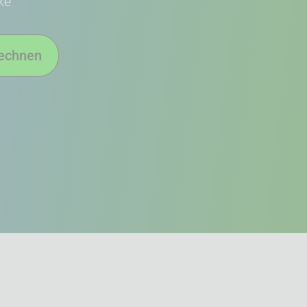
ke
rechnen