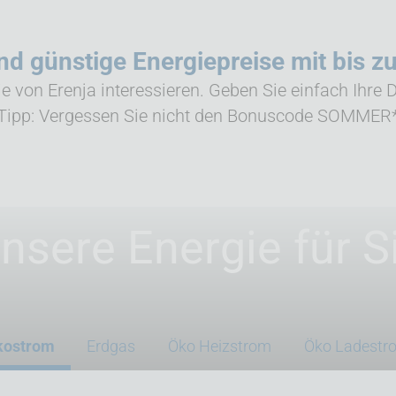
nd günstige Energiepreise mit bis z
ie von Erenja interessieren. Geben Sie einfach Ihre D
r Tipp: Vergessen Sie nicht den Bonuscode SOMMER*
nsere Energie für S
kostrom
Erdgas
Öko Heizstrom
Öko Ladestr