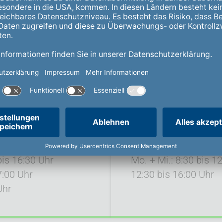
Lüdinghausen
Ascheberger Straße 
59348 Lüdinghausen
Telefon: 0209 73089
Öffnungszeiten
bis 16:30 Uhr
Mo. + Mi.: 8:30 bis 1
7:00 Uhr
12:30 bis 16:00 Uhr
Uhr