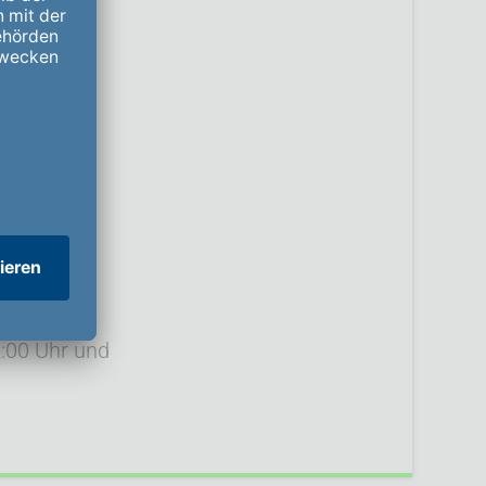
28
688
2:00 Uhr und