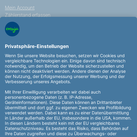
Mein Account
Zählerstand erfassen
Hilfe und Kontakt
Vertrag kündigen
Vertrag widerrufen
Allgemeine Hinweise
Außergerichtliche Streitbeilegung
Veröffentlichungen nach REMIT
Vertragsinformationen
Rechtliches
Datenschutz
Datenaustausch
Informationspflichten
Wertemanagement
Nutzungsbedingungen
Barrierefreiheitserklärung
Impressum