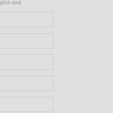
lich sind
.